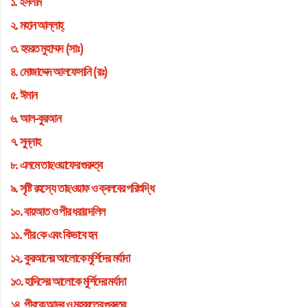
১.
ইসলাম
২.
মহান আল্লাহ্
৩.
হযরত মুহাম্মদ (সাঃ)
৪.
মোজাদ্দেদ আলফেসানি (রঃ)
৫.
ঈমান
৬.
আল-কুরআন
৭.
সুন্নাহ
৮.
এলমে তাছওয়াফের গুরুত্ব
৯.
সৃষ্টি রহস্যে তাছওয়াফ ও ক্বলবের পরিশুদ্ধি
১০.
বায়আত ও পীর ধরার দলিল
১১.
পীর কে এবং কিভাবে হন
১২.
কুরআনের আলোকে মুর্শিদের মর্যাদা
১৩.
হাদিসের আলোকে মুর্শিদের মর্যাদা
১৪.
পীরকে আদব ও মহব্বতের গুরুত্ব