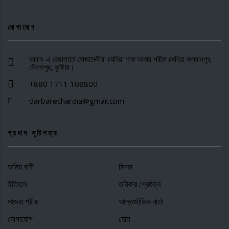
যোগাযোগ
দরবার-এ রেছালাতে মোজাদ্দেদীয়া চরদিয়া পাক দরবার শরীফ চরদিয়া কল্যানপুর,
দৌলতপুর, কুষ্টিয়া।
+880 1711 108800
darbarechardia@gmail.com
প্রধান সূচিপত্র
অমিয় বাণী
ভিশন
ইতিহাস
তরিকার শ্রেষ্ঠত্ব
সাজরা শরীফ
আন্তর্জাতিক বার্তা
যোগাযোগ
হোম