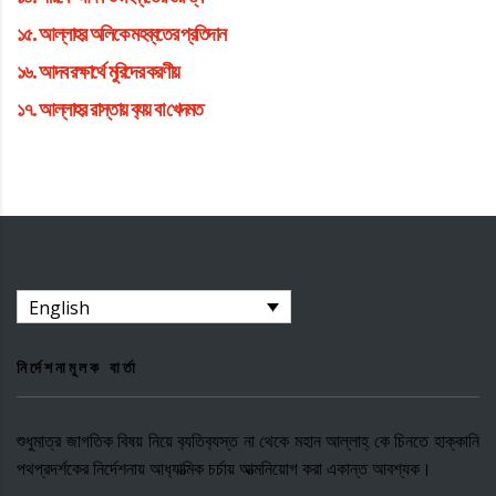
১৫.
আল্লাহর অলিকে মহব্বতের প্রতিদান
১৬.
আদব রক্ষার্থে মুরিদের করণীয়
১৭.
আল্লাহর রাস্তায় ব‍্যয় বা খেদমত
English
নির্দেশনামূলক বার্তা
শুধুমাত্র জাগতিক বিষয় নিয়ে ব‍্যতিব‍্যস্ত না থেকে মহান আল্লাহ্ কে চিনতে হাক্কানি
পথপ্রদর্শকের নির্দেশনায় আধ‍্যাত্মিক চর্চায় আত্মনিয়োগ করা একান্ত আবশ্যক।